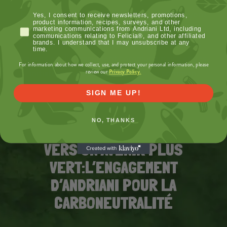
En tant que société à mission, nous nous voyons
Privacy Notice - Consent Message
Yes, I consent to receive newsletters, promotions,
product information, recipes, surveys, and other
comme des agents de changement. Notre vision
marketing communications from Andriani Ltd, including
communications relating to Felicia®, and other affiliated
est de partager la prospérité, en diffusant nos
brands. I understand that I may unsubscribe at any
time.
valeurs par l’engagement communautaire et des
For information about how we collect, use, and protect your personal information, please
initiatives qui contribuent au bien commun.
Privacy Policy
review our
.
SIGN ME UP!
NO, THANKS
VERS UN AVENIR PLUS
VERT:
L’ENGAGEMENT
D’ANDRIANI
POUR LA
CARBONEUTRALITÉ