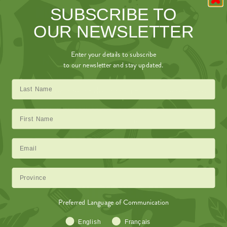
NOURRIR LA SANTÉ ET LE
SUBSCRIBE TO
BIEN-ÊTRE
OUR NEWSLETTER
Enter your details to subscribe
Notre mission va au-delà de la bonne
to our newsletter and stay updated.
nourriture. Nous visons une alimentation
Last Name
positive, en créant des produits aussi bénéfiques
pour votre santé que délicieux. À chaque
First Name
bouchée, nous cherchons à nourrir votre corps
et à élever votre bien-être.
Email Address
Province
CONTRIBUER AU
Preferred Language of Communication
BIEN COMMUN
Language Preference
English
Français